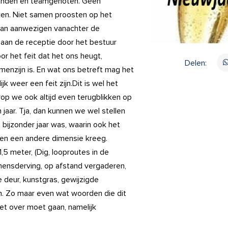
 vrienden en teamgenoten. Geen
en. Niet samen proosten op het
 van aanwezigen vanachter de
aan de receptie door het bestuur
or het feit dat het ons heugt,
Delen:
menzijn is. En wat ons betreft mag het
jk weer een feit zijn.
Dit is wel het
p we ook altijd even terugblikken op
 jaar. Tja, dan kunnen we wel stellen
bijzonder jaar was, waarin ook het
en een andere dimensie kreeg.
,5 meter, (Dig, looproutes in de
mensderving, op afstand vergaderen,
 deur, kunstgras, gewijzigde
n. Zo maar even wat woorden die dit
et over moet gaan, namelijk