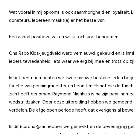
Wat vooral in mij opkomt is ook saamhorigheid en loyaliteit. L
donateurs. Iedereen maakt(e) er het beste van.
Een aantal positieve zaken wil ik toch kort benoemen.
Ons Rabo Kids-jeugdveld werd vernieuwd, gekeurd en is inmid
ieders tevredenheid. Iets waar we erg blij mee en trots op zij
In het bestuur mochten we twee nieuwe bestuursleden begroe
functie van penningmeester en Léon ten Elshof die de func
zich heeft genomen. Raymond Nienhuis is na zijn penningmee
wedstrijdzaken. Door deze uitbreiding hebben we gemeend
verdelen. De afgelopen periode heeft dat overigens al bewe
In dit (corona-)jaar hebben we gemerkt en de bevestiging 