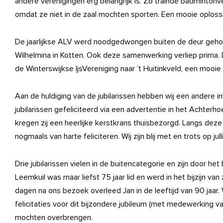
andere verenigingen erg belangrijk is. Zo trainde badmintonv
omdat ze niet in de zaal mochten sporten. Een mooie oploss
De jaarlijkse ALV werd noodgedwongen buiten de deur geho
Wilhelmina in Kotten. Ook deze samenwerking verliep prima
de Winterswijkse IjsVereniging naar ’t Huitinkveld, een mooie 
Aan de huldiging van de jubilarissen hebben wij een andere 
jubilarissen gefeliciteerd via een advertentie in het Achter
kregen zij een heerlijke kerstkrans thuisbezorgd. Langs deze 
nogmaals van harte feliciteren. Wij zijn blij met en trots op jul
Drie jubilarissen vielen in de buitencategorie en zijn door het
Leemkuil was maar liefst 75 jaar lid en werd in het bijzijn van
dagen na ons bezoek overleed Jan in de leeftijd van 90 jaar. 
felicitaties voor dit bijzondere jubileum (met medewerking va
mochten overbrengen.