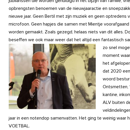
jubilarissen die worden gehuldigd in het bijzijn van familie,
opbrengsten benoemen van de nieuwjaaractie en snoepzakk
nieuwe jaar. Geen Bertil met zijn muziek en geen optredens
microfoon. Geen hapjes die samen met Mientje voorafgaand 
worden gemaakt. Zoals gezegd, helaas niets van dit alles. Do
beseffen we ook maar weer dat het altijd een fantastisch sa
zo snel mogeli
moment waaro
het afgelopen
dat 2020 een 
woord bestur
Ontsmetten, 1
kantine, inko
ALV buiten de
veldindelinge
jaar in een notendop samenvatten. Het ging te weinig waar h
VOETBAL.