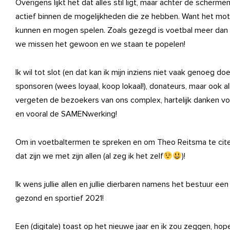
Overigens lijkt het dat alles stil ligt, maar achter de scherme
actief binnen de mogelijkheden die ze hebben. Want het motto
kunnen en mogen spelen. Zoals gezegd is voetbal meer dan he
we missen het gewoon en we staan te popelen!
Ik wil tot slot (en dat kan ik mijn inziens niet vaak genoeg doen
sponsoren (wees loyaal, koop lokaal!), donateurs, maar ook a
vergeten de bezoekers van ons complex, hartelijk danken voo
en vooral de SAMENwerking!
Om in voetbaltermen te spreken en om Theo Reitsma te citere
dat zijn we met zijn allen (al zeg ik het zelf
)!
Ik wens jullie allen en jullie dierbaren namens het bestuur 
gezond en sportief 2021!
Een (digitale) toast op het nieuwe jaar en ik zou zeggen, hopel