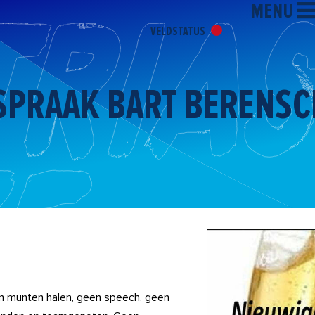
MENU
VELDSTATUS
PRAAK BART BERENSC
een munten halen, geen speech, geen