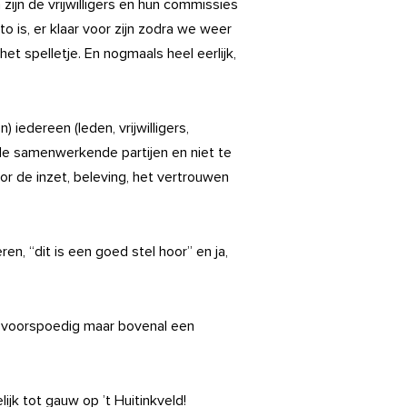
n zijn de vrijwilligers en hun commissies
 is, er klaar voor zijn zodra we weer
t spelletje. En nogmaals heel eerlijk,
) iedereen (leden, vrijwilligers,
lle samenwerkende partijen en niet te
r de inzet, beleving, het vertrouwen
n, “dit is een goed stel hoor” en ja,
een voorspoedig maar bovenal een
ijk tot gauw op ’t Huitinkveld!