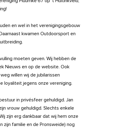
ereniging Pluumke’67 op ’t Huitinkveld,
ing!
uden en wel in het verenigingsgebouw
. Daarnaast kwamen Outdoorsport en
uitbreiding.
invulling moeten geven. Wij hebben de
hoek Nieuws en op de website. Ook
weg willen wij de jubilarissen
lie loyaliteit jegens onze vereniging.
 bestuur in privésfeer gehuldigd. Jan
 zijn vrouw gehuldigd. Slechts enkele
Wij zijn erg dankbaar dat wij hem onze
n zijn familie en de Pronsweide) nog