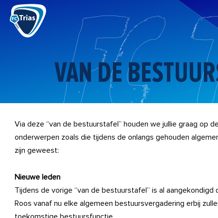
Ga
naar
de
inhoud
VAN DE BESTUURS
Via deze “van de bestuurstafel” houden we jullie graag op 
onderwerpen zoals die tijdens de onlangs gehouden algeme
zijn geweest:
Nieuwe leden
Tijdens de vorige “van de bestuurstafel” is al aangekondig
Roos vanaf nu elke algemeen bestuursvergadering erbij zullen
toekomstige bestuursfunctie.