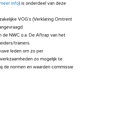
 meer info
) is onderdeel van deze
dzakelijke VOG’s (Verklaring Omtrent
aangevraagd
an de NWC o.a. De Aftrap van het
iders/trainers.
ieuwe leden om zo per
e werkzaamheden zo mogelijk te
n bij de normen en waarden commissie