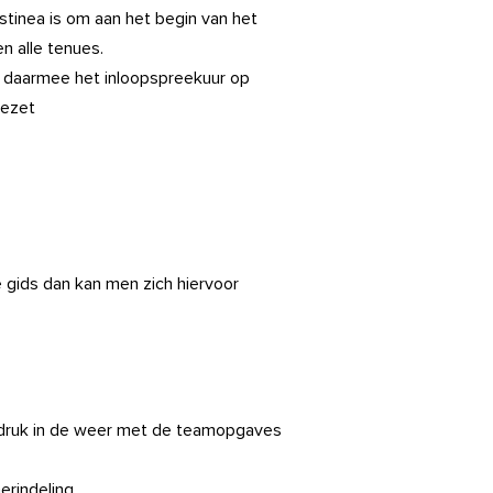
tinea is om aan het begin van het
n alle tenues.
 daarmee het inloopspreekuur op
gezet
e gids dan kan men zich hiervoor
n druk in de weer met de teamopgaves
erindeling.