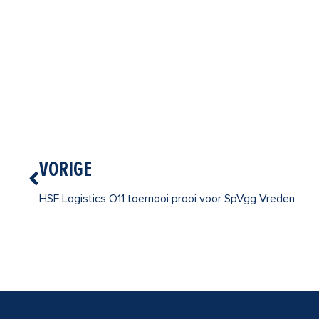
Vorige
VORIGE
HSF Logistics O11 toernooi prooi voor SpVgg Vreden