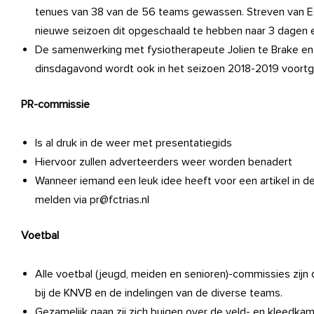
tenues van 38 van de 56 teams gewassen. Streven van Es
nieuwe seizoen dit opgeschaald te hebben naar 3 dagen e
De samenwerking met fysiotherapeute Jolien te Brake en
dinsdagavond wordt ook in het seizoen 2018-2019 voort
PR-commissie
Is al druk in de weer met presentatiegids
Hiervoor zullen adverteerders weer worden benadert
Wanneer iemand een leuk idee heeft voor een artikel in d
melden via pr@fctrias.nl
Voetbal
Alle voetbal (jeugd, meiden en senioren)-commissies zij
bij de KNVB en de indelingen van de diverse teams.
Gezamelijk gaan zij zich buigen over de veld- en kleedkam