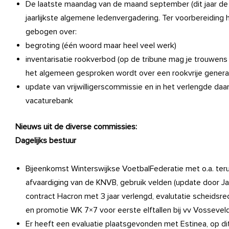
De laatste maandag van de maand september (dit jaar de 2
jaarlijkste algemene ledenvergadering. Ter voorbereiding 
gebogen over:
begroting (één woord maar heel veel werk)
inventarisatie rookverbod (op de tribune mag je trouwens a
het algemeen gesproken wordt over een rookvrije genera
update van vrijwilligerscommissie en in het verlengde da
vacaturebank
Nieuws uit de diverse commissies:
Dagelijks bestuur
Bijeenkomst Winterswijkse VoetbalFederatie met o.a. ter
afvaardiging van de KNVB, gebruik velden (update door 
contract Hacron met 3 jaar verlengd, evalutatie scheidsrech
en promotie WK 7×7 voor eerste elftallen bij vv Vosseveld
Er heeft een evaluatie plaatsgevonden met Estinea, op 