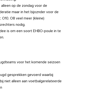
t alleen op de zondag voor de
eratie maar in het bijoznder voor de
 O10, O8 veel meer (kleine)
srechters nodig.
Idee is om een soort EHBO-poule in te
en.
 jeugdteams voor het komende seizoen
-jeugd gesprekken gevoerd waarbij
bij niet alleen aan voetbalgerelateerde
en