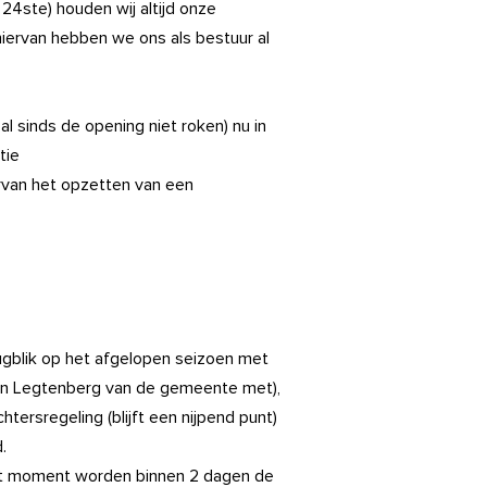
4ste) houden wij altijd onze
hiervan hebben we ons als bestuur al
l sinds de opening niet roken) nu in
tie
arvan het opzetten van een
ugblik op het afgelopen seizoen met
Jan Legtenberg van de gemeente met),
tersregeling (blijft een nijpend punt)
.
dit moment worden binnen 2 dagen de