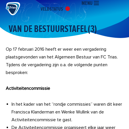
MENU
Ga
VELDSTATUS
naar
de
inhoud
VAN DE BESTUURSTAFEL(3)
Op 17 februari 2016 heeft er weer een vergadering
plaatsgevonden van het Algemeen Bestuur van FC Trias.
Tijdens de vergadering zijn o.a. de volgende punten
besproken:
Activiteitencommissie
In het kader van het “rondje commissies” waren dit keer
Francisca Klanderman en Wenke Wullink van de
Activiteitencommissie te gast.
De Activiteitencommissie organiseert elke jaar weer