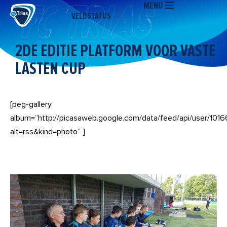
MENU
Ga
VELDSTATUS
naar
de
inhoud
2DE EDITIE PLATFORM VOOR VASTE
LASTEN CUP
[peg-gallery
album=”http://picasaweb.google.com/data/feed/api/user
alt=rss&kind=photo” ]