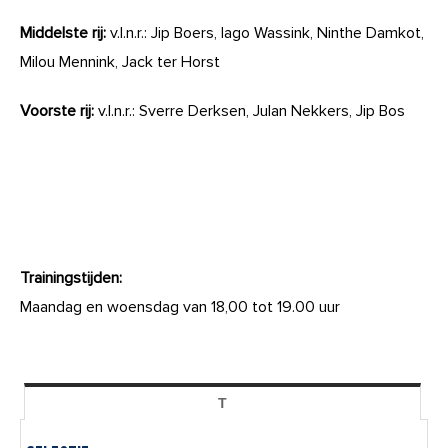
Middelste rij:
v.l.n.r.: Jip Boers, Iago Wassink, Ninthe Damkot,
Milou Mennink, Jack ter Horst
Voorste rij:
v.l.n.r.: Sverre Derksen, Julan Nekkers, Jip Bos
Trainingstijden:
Maandag en woensdag van 18,00 tot 19.00 uur
T