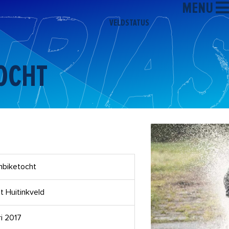
MENU
VELDSTATUS
OCHT
nbiketocht
’t Huitinkveld
ri 2017