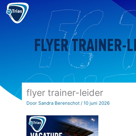
Ga
naar
de
inhoud
FLYER TRAINER-L
flyer trainer-leider
Door
Sandra Berenschot
/
10 juni 2026