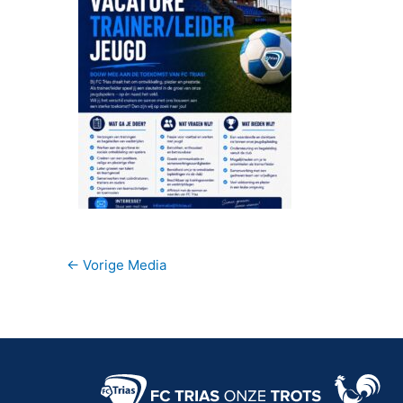
←
Vorige Media