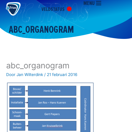
MENU
Ga
VELDSTATUS
naar
de
inhoud
ABC_ORGANOGRAM
abc_organogram
Door
Jan Wilterdink
/
21 februari 2016