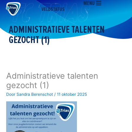
MENU
Ga
VELDSTATUS
naar
de
inhoud
ADMINISTRATIEVE TALENTEN
GEZOCHT (1)
Administratieve talenten
gezocht (1)
Door
Sandra Berenschot
/
11 oktober 2025