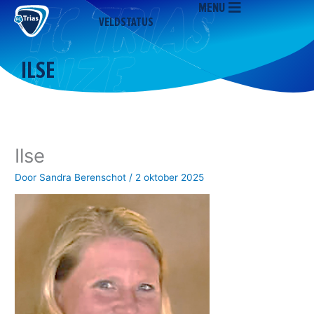
MENU
Ga
VELDSTATUS
naar
de
inhoud
ILSE
Ilse
Door
Sandra Berenschot
/
2 oktober 2025