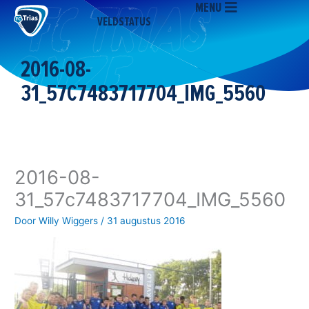
MENU
Ga
VELDSTATUS
naar
de
inhoud
2016-08-
31_57C7483717704_IMG_5560
2016-08-
31_57c7483717704_IMG_5560
Door
Willy Wiggers
/
31 augustus 2016