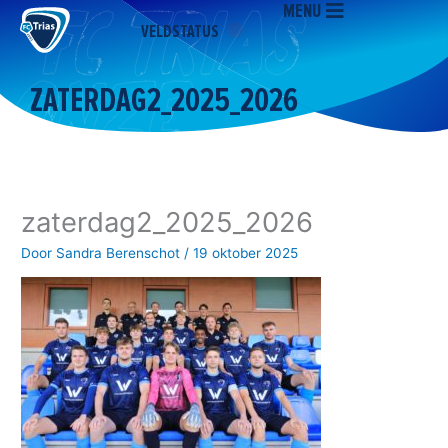
MENU
Ga
VELDSTATUS
naar
de
inhoud
ZATERDAG2_2025_2026
zaterdag2_2025_2026
Door
Sandra Berenschot
/
19 oktober 2025