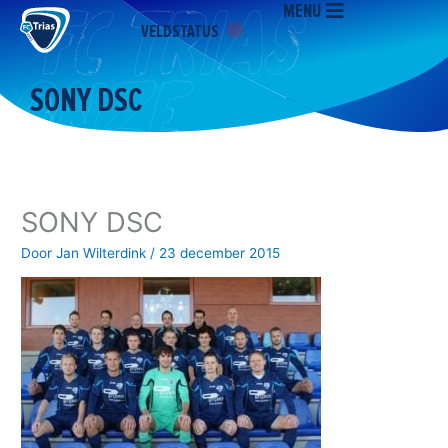
MENU
Ga
VELDSTATUS
naar
de
inhoud
SONY DSC
SONY DSC
Door
Jan Wilterdink
/
23 december 2015