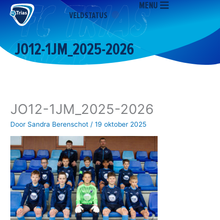
MENU
Ga
VELDSTATUS
naar
de
inhoud
JO12-1JM_2025-2026
JO12-1JM_2025-2026
Door
Sandra Berenschot
/
19 oktober 2025