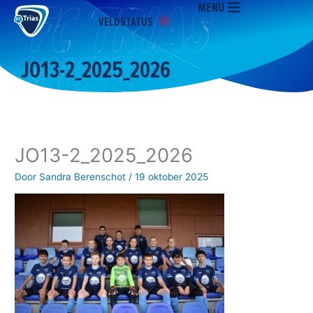
MENU
Ga
VELDSTATUS
naar
de
inhoud
JO13-2_2025_2026
JO13-2_2025_2026
Door
Sandra Berenschot
/
19 oktober 2025