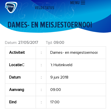
MENU
Ga
VELDSTATUS
naar
de
inhoud
DAMES- EN MEISJESTOERNOOI
Datum:
27/05/2017
Tijd:
09:00
Activiteit
:
Dames- en meisjestoernooi
Locatie
C
:
’t Huitinkveld
Datum
:
9 juni 2018
Aanvang
:
09:00
Eind
:
17:00