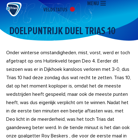
MENU
Ga
VELDSTATUS
naar
de
inhoud
DOELPUNTRIJK DUEL TRIAS 10
Onder winterse omstandigheden, mist, vorst, werd er toch
afgetrapt op ons Huitinkveld tegen Deo 4. Eerder dit
seizoen was er in Dijkhoek kansloos verloren met 3-0, dus
Trias 10 had deze zondag dus wat recht te zetten. Trias 10,
dat op het moment koploper is, omdat het de meeste
wedstrijden heeft gespeeld, maar ook de meeste punten
heeft, was dus eigenlijk verplicht om te winnen. Nadat het
in de eerste tien minuten een beetje aftasten was, met
Deo licht in de meerderheid, was het toch Trias dat
gaandeweg beter werd. In de tiende minuut is het dan ook
onze goalgetter Roy Beskers , die voor de eerste maal in