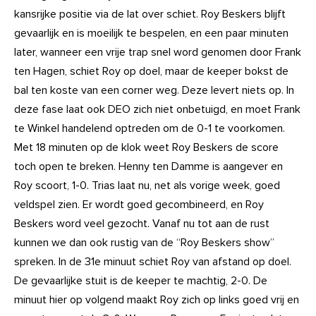
kansrijke positie via de lat over schiet. Roy Beskers blijft
gevaarlijk en is moeilijk te bespelen, en een paar minuten
later, wanneer een vrije trap snel word genomen door Frank
ten Hagen, schiet Roy op doel, maar de keeper bokst de
bal ten koste van een corner weg. Deze levert niets op. In
deze fase laat ook DEO zich niet onbetuigd, en moet Frank
te Winkel handelend optreden om de 0-1 te voorkomen.
Met 18 minuten op de klok weet Roy Beskers de score
toch open te breken. Henny ten Damme is aangever en
Roy scoort, 1-0. Trias laat nu, net als vorige week, goed
veldspel zien. Er wordt goed gecombineerd, en Roy
Beskers word veel gezocht. Vanaf nu tot aan de rust
kunnen we dan ook rustig van de “Roy Beskers show”
spreken. In de 31e minuut schiet Roy van afstand op doel.
De gevaarlijke stuit is de keeper te machtig, 2-0. De
minuut hier op volgend maakt Roy zich op links goed vrij en