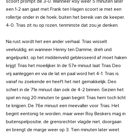
scoort prompt de 3-0. Wanneer Roy weer 5 minuten later
een 1-2 aan gaat met Frank ten Hagen scoort ie met een
rollertje onder in de hoek, buiten het bereik van de keeper,
4-0. Trias zit nu op rozen, tenminste dat zou je denken.
Na rust wordt het een ander verhaal. Trias wisselt
veelvuldig, en wanneer Henny ten Damme, dreh und
angelpunkt, op het middenveld geblesseerd af moet haken
krijgt Trias het moeilijker. In de 57e minuut laat Trias Deo
vrij aanleggen en via de lat en paal word het 4-1. Trias is
vanaf nu zoekende en heeft het niet gemakkelijk. Deo
schiet in de 71e minuut dan ook de 4-2 binnen. Gezien het
spel en nog 20 minuten te gaan begint Trias hem toch licht
te knijpen. De 76e minuut een meevaller voor Trias. Het
begint eentonig te worden, maar weer Roy Beskers mag in
buitenspelpositie, de grensrechter vlagde niet, doorgaan
en brengt de marge weer op 3. Tien minuten later weet