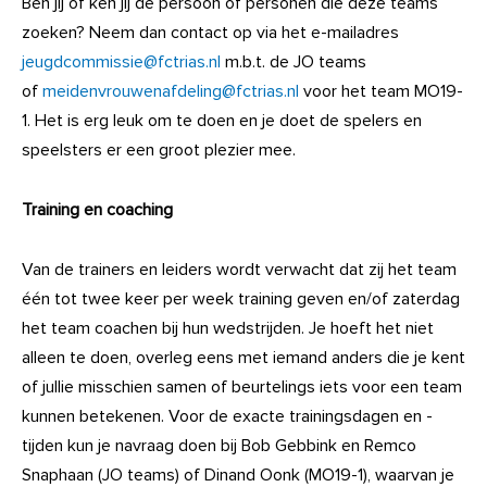
Ben jij of ken jij de persoon of personen die deze teams
zoeken? Neem dan contact op via het e-mailadres
jeugdcommissie@fctrias.nl
m.b.t. de JO teams
of
meidenvrouwenafdeling@fctrias.nl
voor het team MO19-
1. Het is erg leuk om te doen en je doet de spelers en
speelsters er een groot plezier mee.
Training en coaching
Van de trainers en leiders wordt verwacht dat zij het team
één tot twee keer per week training geven en/of zaterdag
het team coachen bij hun wedstrijden. Je hoeft het niet
alleen te doen, overleg eens met iemand anders die je kent
of jullie misschien samen of beurtelings iets voor een team
kunnen betekenen. Voor de exacte trainingsdagen en -
tijden kun je navraag doen bij Bob Gebbink en Remco
Snaphaan (JO teams) of Dinand Oonk (MO19-1), waarvan je