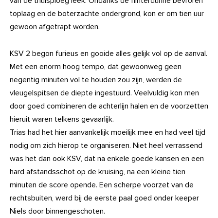
van de thuisploeg leek. Ondanks de flinterdunne bevroren
toplaag en de boterzachte ondergrond, kon er om tien uur
gewoon afgetrapt worden.
KSV 2 begon furieus en gooide alles gelijk vol op de aanval.
Met een enorm hoog tempo, dat gewoonweg geen
negentig minuten vol te houden zou zijn, werden de
vleugelspitsen de diepte ingestuurd. Veelvuldig kon men
door goed combineren de achterlijn halen en de voorzetten
hieruit waren telkens gevaarlijk.
Trias had het hier aanvankelijk moeilijk mee en had veel tijd
nodig om zich hierop te organiseren. Niet heel verrassend
was het dan ook KSV, dat na enkele goede kansen en een
hard afstandsschot op de kruising, na een kleine tien
minuten de score opende. Een scherpe voorzet van de
rechtsbuiten, werd bij de eerste paal goed onder keeper
Niels door binnengeschoten.