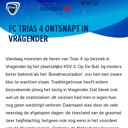
MENU
Ga
VELDSTATUS
naar
de
inhoud
FC TRIAS 4 ONTSNAPT IN
VRAGENDER
Vandaag moesten de heren van Trias 4 op bezoek in
Vragender bij het plaatselijke KSV 2. Op De Bult, bij insiders
beter bekend als het ‘Bunalmeustadion’, zou hen een zware
klus te wachten staan. Traditiegetrouw heeft iedere
bezoekende ploeg het lastig in Vragender. Dat bleek ook
wel uit de statistieken: dit seizoen had men in eigen huis
nog geen wedstrijd verloren. Daarnaast was door de vele
neerslag de afgelopen dagen, de toestand van de grasmat
zeer twijfelachtig, hetgeen ook nog eens in het voordeel