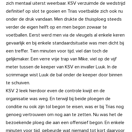
zich mentaal uiterst weerbaar. KSV verzuimde de wedstrijd
definitief op slot te gooien en Trias voetbalde zich ook nu
onder de druk vandaan. Men drukte de thuisploeg steeds
verder de eigen helft op en men begon zowaar te
voetballen. Eerst werd men via de vleugels al enkele keren
gevaarlijk en bij enkele standaardsituatie was men dicht bij
een treffer. Tien minuten voor tijd, viel dan toch de
gelijkmaker. Een verre vrije trap van Mike, viel op de vijf
meter tussen de keeper van KSV en invaller Luuk. In de
scrimmage wist Luuk de bal onder de keeper door binnen
te schuiven.
KSV 2 leek hierdoor even de controle kwijt en de
organisatie was weg. En terwijl bij beide ploegen de
conditie nu ook zijn tol begon te eisen, was er bij Trias nog
genoeg vertrouwen om nog aan te zetten. Nu was het de
bezoekende ploeg die aan een offensief begon. En enkele
minuten voor tijd, gebeurde wat niemand tot kort daarvoor