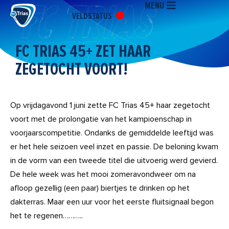
MENU
Ga
VELDSTATUS
naar
de
inhoud
FC TRIAS 45+ ZET HAAR
ZEGETOCHT VOORT!
Op vrijdagavond 1 juni zette FC Trias 45+ haar zegetocht
voort met de prolongatie van het kampioenschap in
voorjaarscompetitie. Ondanks de gemiddelde leeftijd was
er het hele seizoen veel inzet en passie. De beloning kwam
in de vorm van een tweede titel die uitvoerig werd gevierd.
De hele week was het mooi zomeravondweer om na
afloop gezellig (een paar) biertjes te drinken op het
dakterras. Maar een uur voor het eerste fluitsignaal begon
het te regenen………..