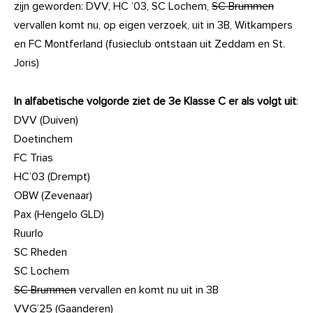
zijn geworden: DVV, HC ’03, SC Lochem,
SC Brummen
vervallen komt nu, op eigen verzoek, uit in 3B, Witkampers
en FC Montferland (fusieclub ontstaan uit Zeddam en St.
Joris)
In alfabetische volgorde ziet de 3e Klasse C er als volgt uit
:
DVV (Duiven)
Doetinchem
FC Trias
HC’03 (Drempt)
OBW (Zevenaar)
Pax (Hengelo GLD)
Ruurlo
SC Rheden
SC Lochem
SC Brummen
vervallen en komt nu uit in 3B
VVG’25 (Gaanderen)