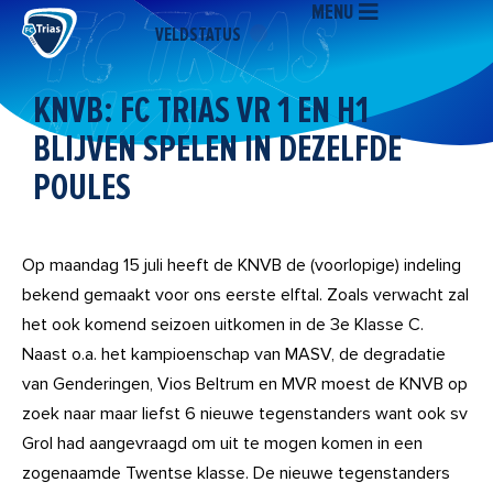
MENU
Ga
VELDSTATUS
naar
de
inhoud
KNVB: FC TRIAS VR 1 EN H1
BLIJVEN SPELEN IN DEZELFDE
POULES
Op maandag 15 juli heeft de KNVB de (voorlopige) indeling
bekend gemaakt voor ons eerste elftal. Zoals verwacht zal
het ook komend seizoen uitkomen in de 3e Klasse C.
Naast o.a. het kampioenschap van MASV, de degradatie
van Genderingen, Vios Beltrum en MVR moest de KNVB op
zoek naar maar liefst 6 nieuwe tegenstanders want ook sv
Grol had aangevraagd om uit te mogen komen in een
zogenaamde Twentse klasse. De nieuwe tegenstanders