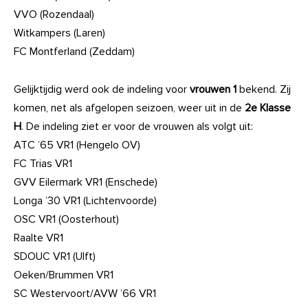
VVO (Rozendaal)
Witkampers (Laren)
FC Montferland (Zeddam)
Gelijktijdig werd ook de indeling voor
vrouwen 1
bekend. Zij
komen, net als afgelopen seizoen, weer uit in de
2e Klasse
H
. De indeling ziet er voor de vrouwen als volgt uit:
ATC ’65 VR1 (Hengelo OV)
FC Trias VR1
GVV Eilermark VR1 (Enschede)
Longa ’30 VR1 (Lichtenvoorde)
OSC VR1 (Oosterhout)
Raalte VR1
SDOUC VR1 (Ulft)
Oeken/Brummen VR1
SC Westervoort/AVW ’66 VR1