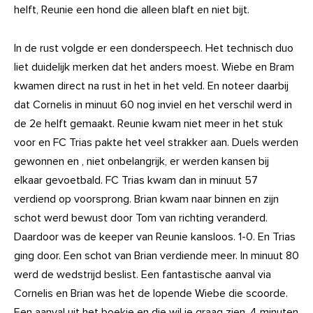
helft, Reunie een hond die alleen blaft en niet bijt.
In de rust volgde er een donderspeech. Het technisch duo
liet duidelijk merken dat het anders moest. Wiebe en Bram
kwamen direct na rust in het in het veld. En noteer daarbij
dat Cornelis in minuut 60 nog inviel en het verschil werd in
de 2e helft gemaakt. Reunie kwam niet meer in het stuk
voor en FC Trias pakte het veel strakker aan. Duels werden
gewonnen en , niet onbelangrijk, er werden kansen bij
elkaar gevoetbald. FC Trias kwam dan in minuut 57
verdiend op voorsprong. Brian kwam naar binnen en zijn
schot werd bewust door Tom van richting veranderd.
Daardoor was de keeper van Reunie kansloos. 1-0. En Trias
ging door. Een schot van Brian verdiende meer. In minuut 80
werd de wedstrijd beslist. Een fantastische aanval via
Cornelis en Brian was het de lopende Wiebe die scoorde.
Een aanval uit het boekje en die wil je graag zien. 4 minuten