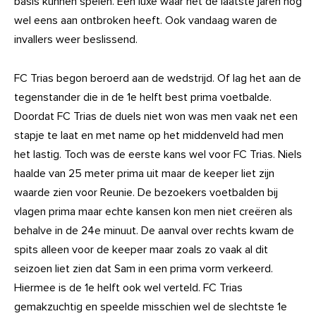
basis kunnen spelen. Een luxe waar het de laatste jaren nog
wel eens aan ontbroken heeft. Ook vandaag waren de
invallers weer beslissend.
FC Trias begon beroerd aan de wedstrijd. Of lag het aan de
tegenstander die in de 1e helft best prima voetbalde.
Doordat FC Trias de duels niet won was men vaak net een
stapje te laat en met name op het middenveld had men
het lastig. Toch was de eerste kans wel voor FC Trias. Niels
haalde van 25 meter prima uit maar de keeper liet zijn
waarde zien voor Reunie. De bezoekers voetbalden bij
vlagen prima maar echte kansen kon men niet creëren als
behalve in de 24e minuut. De aanval over rechts kwam de
spits alleen voor de keeper maar zoals zo vaak al dit
seizoen liet zien dat Sam in een prima vorm verkeerd.
Hiermee is de 1e helft ook wel verteld. FC Trias
gemakzuchtig en speelde misschien wel de slechtste 1e