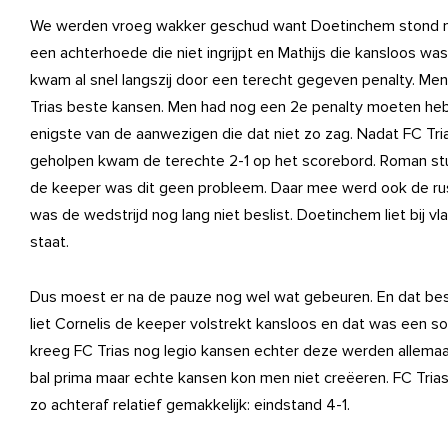
We werden vroeg wakker geschud want Doetinchem stond na 1 
een achterhoede die niet ingrijpt en Mathijs die kansloos was
kwam al snel langszij door een terecht gegeven penalty. Men
Trias beste kansen. Men had nog een 2e penalty moeten he
enigste van de aanwezigen die dat niet zo zag. Nadat FC T
geholpen kwam de terechte 2-1 op het scorebord. Roman stuu
de keeper was dit geen probleem. Daar mee werd ook de ru
was de wedstrijd nog lang niet beslist. Doetinchem liet bij v
staat.
Dus moest er na de pauze nog wel wat gebeuren. En dat bese
liet Cornelis de keeper volstrekt kansloos en dat was een so
kreeg FC Trias nog legio kansen echter deze werden allema
bal prima maar echte kansen kon men niet creëeren. FC Tria
zo achteraf relatief gemakkelijk: eindstand 4-1.