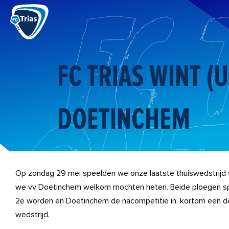
Ga
naar
de
inhoud
FC TRIAS WINT (
DOETINCHEM
Op zondag 29 mei speelden we onze laatste thuiswedstrijd
we vv Doetinchem welkom mochten heten. Beide ploegen spe
2e worden en Doetinchem de nacompetitie in, kortom een de
wedstrijd.