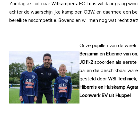
Zondag a.s. uit naar Witkampers. FC Trias wil daar graag win
achter de waarschijnlijke kampioen OBW, en daarmee een bete
bereikte nacompetitie. Bovendien wil men nog wat recht zett
Onze pupillen van de week
Benjamin en Etienne van on
JO11-2
scoorden als eerste
ballen die beschikbaar war
gesteld door
WSI Techniek,
Hibernis en Huiskamp Agrar
Loonwerk BV uit Huppel
.