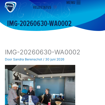
MENU
Ga
VELDSTATUS
naar
de
inhoud
IMG-20260630-WA0002
IMG-20260630-WA0002
Door
Sandra Berenschot
/
30 juni 2026