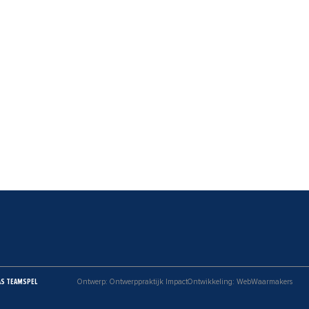
AS TEAMSPEL
Ontwerp: Ontwerppraktijk Impact
Ontwikkeling: WebWaarmakers