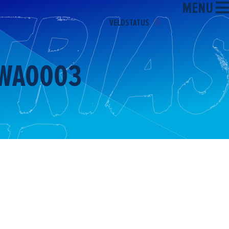
MENU
VELDSTATUS
-WA0003