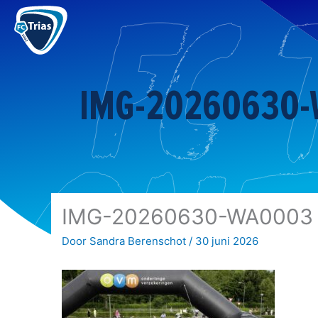
Ga
naar
de
inhoud
IMG-20260630
IMG-20260630-WA0003
Door
Sandra Berenschot
/
30 juni 2026