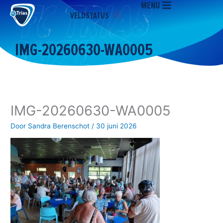
MENU
Ga
VELDSTATUS
naar
de
inhoud
IMG-20260630-WA0005
IMG-20260630-WA0005
Door
Sandra Berenschot
/
30 juni 2026