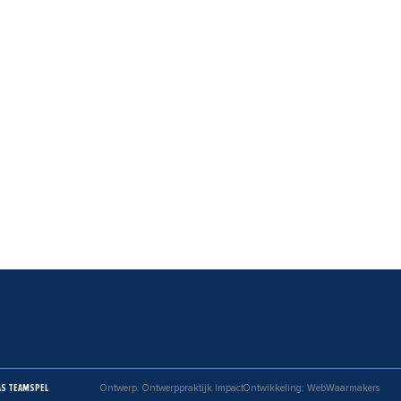
AS TEAMSPEL
Ontwerp: Ontwerppraktijk Impact
Ontwikkeling: WebWaarmakers