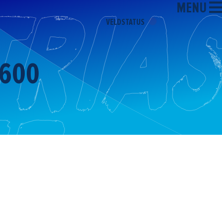
MENU
VELDSTATUS
X600