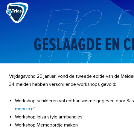
Ga
naar
de
inhoud
GESLAAGDE EN C
Vrijdagavond 20 januari vond de tweede editie van de Meidena
34 meiden hebben verschillende workshops gevold:
Workshop schilderen vol enthousiasme gegeven door Saski
mooizo.nl
)
Workshop Ibiza style armbandjes
Workshop Memobordje maken