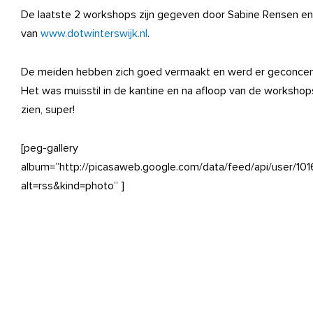
De laatste 2 workshops zijn gegeven door Sabine Rensen e
van
www.dotwinterswijk.nl
.
De meiden hebben zich goed vermaakt en werd er geconcen
Het was muisstil in de kantine en na afloop van de worksho
zien, super!
[peg-gallery
album=”http://picasaweb.google.com/data/feed/api/use
alt=rss&kind=photo” ]