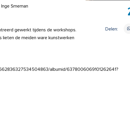
n Inge Smeman
Delen:
treerd gewerkt tijdens de workshops.
ps lieten de meiden ware kunstwerken
r/101662836327534504863/albumid/6378006069101262641?