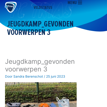
MENU
Ga
VELDSTATUS
naar
de
inhoud
JEUGDKAMP_GEVONDEN
VOORWERPEN 3
Jeugdkamp_gevonden
voorwerpen 3
Door
Sandra Berenschot
/
25 juni 2023