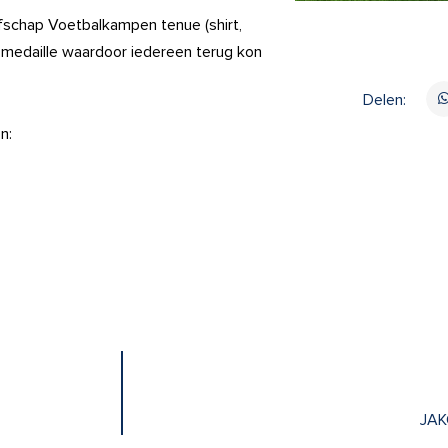
fschap Voetbalkampen tenue (shirt,
 medaille waardoor iedereen terug kon
Delen:
n:
JAK