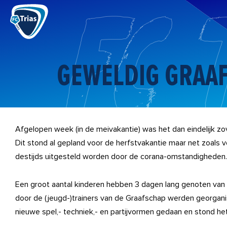
Ga
naar
de
inhoud
GEWELDIG GRAA
Afgelopen week (in de meivakantie) was het dan eindelijk z
Dit stond al gepland voor de herfstvakantie maar net zoals v
destijds uitgesteld worden door de corana-omstandigheden.
Een groot aantal kinderen hebben 3 dagen lang genoten van d
door de (jeugd-)trainers van de Graafschap werden georgani
nieuwe spel,- techniek,- en partijvormen gedaan en stond he