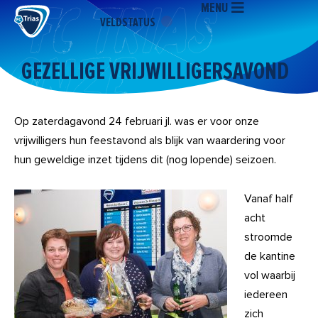
MENU
Ga
VELDSTATUS
naar
de
inhoud
GEZELLIGE VRIJWILLIGERSAVOND
Op zaterdagavond 24 februari jl. was er voor onze
vrijwilligers hun feestavond als blijk van waardering voor
hun geweldige inzet tijdens dit (nog lopende) seizoen.
Vanaf half
acht
stroomde
de kantine
vol waarbij
iedereen
zich