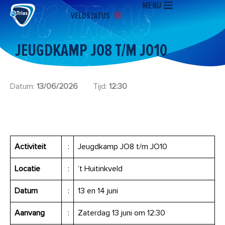
MENU
Ga
VELDSTATUS
naar
de
inhoud
JEUGDKAMP JO8 T/M JO10
Datum:
13/06/2026
Tijd:
12:30
Activiteit
:
Jeugdkamp JO8 t/m JO10
Locatie
:
’t Huitinkveld
Datum
:
13 en 14 juni
Aanvang
:
Zaterdag 13 juni om 12:30