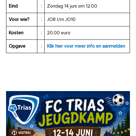
Eind
:
Zondag 14 juni om 12:00
Voor wie?
:
JO8 t/m JO10
Kosten
:
20,00 euro
Opgave
:
Klik hier voor meer info en aanmelden