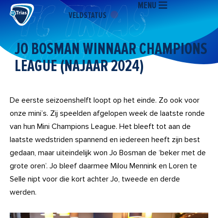
MENU
Ga
VELDSTATUS
naar
de
inhoud
JO BOSMAN WINNAAR CHAMPIONS
LEAGUE (NAJAAR 2024)
De eerste seizoenshelft loopt op het einde. Zo ook voor
onze mini’s. Zij speelden afgelopen week de laatste ronde
van hun Mini Champions League. Het bleeft tot aan de
laatste wedstriden spannend en iedereen heeft zijn best
gedaan, maar uiteindelijk won Jo Bosman de ‘beker met de
grote oren’. Jo bleef daarmee Milou Mennink en Loren te
Selle nipt voor die kort achter Jo, tweede en derde
werden.