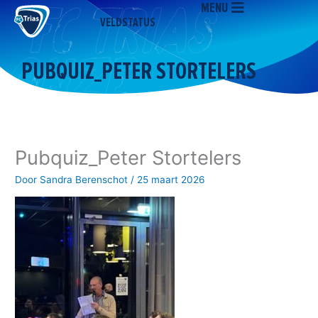
MENU
Ga
VELDSTATUS
naar
de
inhoud
PUBQUIZ_PETER STORTELERS
Pubquiz_Peter Stortelers
Door
Sandra Berenschot
/
25 maart 2026