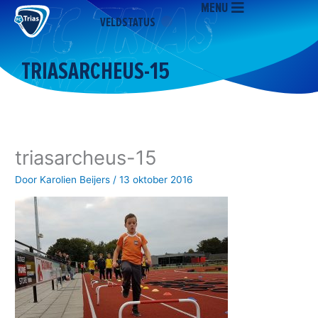
MENU
Ga
VELDSTATUS
naar
de
inhoud
TRIASARCHEUS-15
triasarcheus-15
Door
Karolien Beijers
/
13 oktober 2016