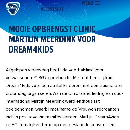
MENU
Ga
VELDSTATUS
naar
de
inhoud
MOOIE OPBRENGST CLINIC
MARTIJN MEERDINK VOOR
DREAM4KIDS
Afgelopen woensdag heeft de voetbalclinic voor
volwassenen € 367 opgebracht. Met dat bedrag kan
Dream4kids voor een aantal kinderen met een trauma een
droomdag organiseren. Aan de clinic onder leiding van oud-
international Martijn Meerdink werd enthousiast
deelgenomen, waarbij met name de Vrouwen recreanten
zich in positieve zin manifesteerden. Martijn, Dream4kids
en FC Trias kijken terug op een geslaagde activiteit en