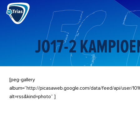
Ga
naar
de
inhoud
JO17-2 KAMPIOE
[peg-gallery
album=”http://picasaweb.google.com/data/feed/api/use
alt=rss&kind=photo” ]