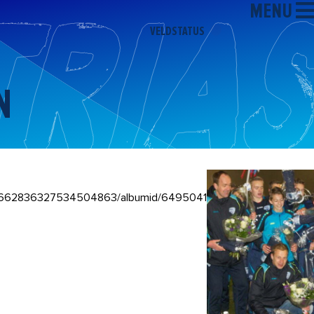
MENU
VELDSTATUS
N
r/101662836327534504863/albumid/6495041795391288625?