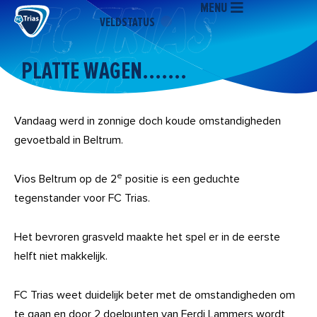
MENU
Ga
VELDSTATUS
naar
de
inhoud
PLATTE WAGEN…….
Vandaag werd in zonnige doch koude omstandigheden
gevoetbald in Beltrum.
e
Vios Beltrum op de 2
positie is een geduchte
tegenstander voor FC Trias.
Het bevroren grasveld maakte het spel er in de eerste
helft niet makkelijk.
FC Trias weet duidelijk beter met de omstandigheden om
te gaan en door 2 doelpunten van Ferdi Lammers wordt