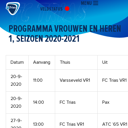
MENU
Ga
VELDSTATUS
naar
de
inhoud
PROGRAMMA VROUWEN EN HEREN
1, SEIZOEN 2020-2021
Datum
Aanvang
Thuis
Uit
20-9-
11:00
Varsseveld VR1
FC Trias VR1
2020
20-9-
14:00
FC Trias
Pax
2020
27-9-
13:00
FC Trias VR1
ATC ’65 VR1