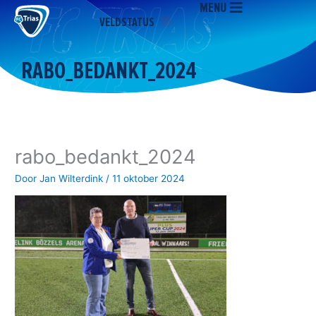
MENU
Ga
VELDSTATUS
naar
de
inhoud
RABO_BEDANKT_2024
rabo_bedankt_2024
Door
Jan Wilterdink
/
11 oktober 2024