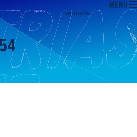
MENU
VELDSTATUS
54