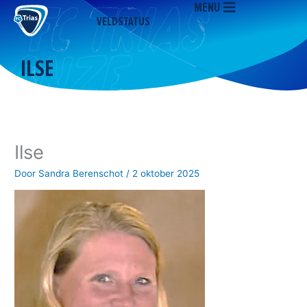
MENU
Ga
VELDSTATUS
naar
de
inhoud
ILSE
Ilse
Door
Sandra Berenschot
/
2 oktober 2025