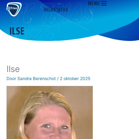
MENU
Ga
VELDSTATUS
naar
de
inhoud
ILSE
Ilse
Door
Sandra Berenschot
/
2 oktober 2025