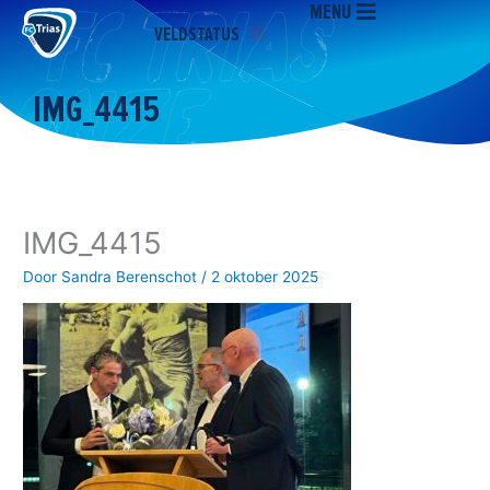
MENU
Ga
VELDSTATUS
naar
de
inhoud
IMG_4415
IMG_4415
Door
Sandra Berenschot
/
2 oktober 2025