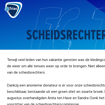
Ga
naar
de
inhoud
SCHEIDSRECHTER
Terwijl veel leden van hun vakantie genoten was de kleding
de weer om alle tenues weer op orde te brengen. Niet alleen
van de scheidsrechters.
Dankzij een anonieme donateur is er voor onze scheidsrecht
beschikbaar, bestaande uit een groen shirt en zwarte broek. 
augustus overhandigden Anita ten Have en Sandra Oonk het 
voorzitter van de scheidsrechterscommissie.