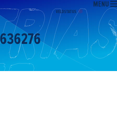
MENU
VELDSTATUS
8636276