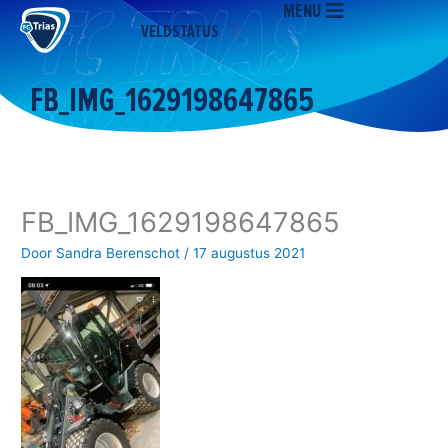
MENU
Ga
VELDSTATUS
naar
de
inhoud
FB_IMG_1629198647865
FB_IMG_1629198647865
Door
Sandra Berenschot
/
17 augustus 2021