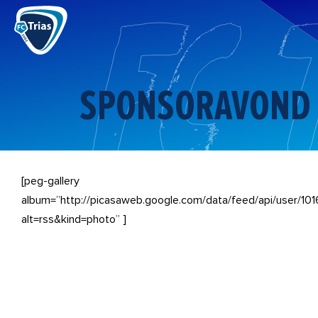
Ga
naar
de
inhoud
SPONSORAVOND
[peg-gallery
album=”http://picasaweb.google.com/data/feed/api/use
alt=rss&kind=photo” ]