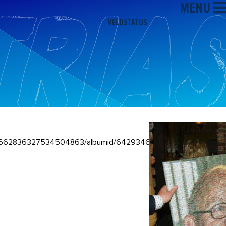
MENU
VELDSTATUS
r/101662836327534504863/albumid/6429346576032921345?