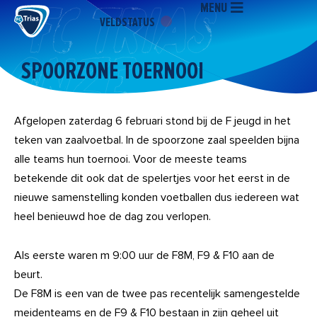
MENU
Ga
VELDSTATUS
naar
de
inhoud
SPOORZONE TOERNOOI
Afgelopen zaterdag 6 februari stond bij de F jeugd in het
teken van zaalvoetbal. In de spoorzone zaal speelden bijna
alle teams hun toernooi. Voor de meeste teams
betekende dit ook dat de spelertjes voor het eerst in de
nieuwe samenstelling konden voetballen dus iedereen wat
heel benieuwd hoe de dag zou verlopen.
Als eerste waren m 9:00 uur de F8M, F9 & F10 aan de
beurt.
De F8M is een van de twee pas recentelijk samengestelde
meidenteams en de F9 & F10 bestaan in zijn geheel uit