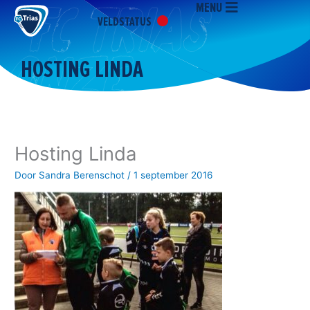
MENU
Ga
VELDSTATUS
naar
de
inhoud
HOSTING LINDA
Hosting Linda
Door
Sandra Berenschot
/
1 september 2016